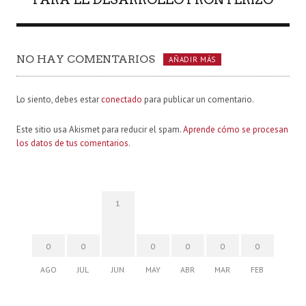
NO HAY COMENTARIOS
AÑADIR MÁS
Lo siento, debes estar
conectado
para publicar un comentario.
Este sitio usa Akismet para reducir el spam.
Aprende cómo se procesan
los datos de tus comentarios.
1
0
0
0
0
0
0
AGO
JUL
JUN
MAY
ABR
MAR
FEB