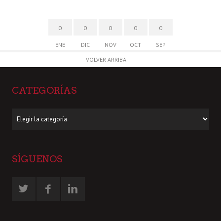
0
0
0
0
0
ENE
DIC
NOV
OCT
SEP
VOLVER ARRIBA
CATEGORÍAS
Categorías
SÍGUENOS