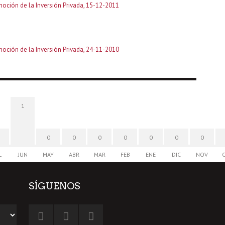
moción de la Inversión Privada, 15-12-2011
moción de la Inversión Privada, 24-11-2010
1
0
0
0
0
0
0
0
L
JUN
MAY
ABR
MAR
FEB
ENE
DIC
NOV
SÍGUENOS