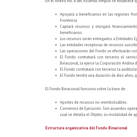
En el Anexo No. 6 del Acuerdo Amplio se establece qu
Apoyará a beneficiarios en las regiones fr
Fronteriza
Captará recursos y otorgará financiamient
beneficiarios.
Los recursos serán entregados a Entidades Ej
Las entidades receptoras de recursos suscri
Las operaciones del Fondo se efectuarán co
El Fondo contratará con terceros el servi
Binacional, la ejerce la Corporación Andina
El Fondo contratará con terceros la auditoría
El Fondo tendrá una duración de diez años, 
El Fondo Binacional funciona sobre la base de:
Aportes de recursos no reembolsables.
Convenios de Ejecución. Son acuerdos operati
cual se detalla el Objeto, su modalidad de ap
Estructura organizativa del Fondo Binacional