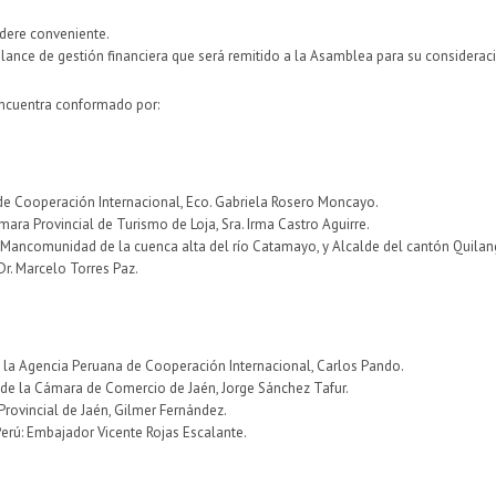
dere conveniente.
lance de gestión financiera que será remitido a la Asamblea para su considerac
encuentra conformado por:
 de Cooperación Internacional, Eco. Gabriela Rosero Moncayo.
mara Provincial de Turismo de Loja, Sra. Irma Castro Aguirre.
 Mancomunidad de la cuenca alta del río Catamayo, y Alcalde del cantón Quilanga
Dr. Marcelo Torres Paz.
e la Agencia Peruana de Cooperación Internacional, Carlos Pando.
 de la Cámara de Comercio de Jaén, Jorge Sánchez Tafur.
Provincial de Jaén, Gilmer Fernández.
Perú: Embajador Vicente Rojas Escalante.