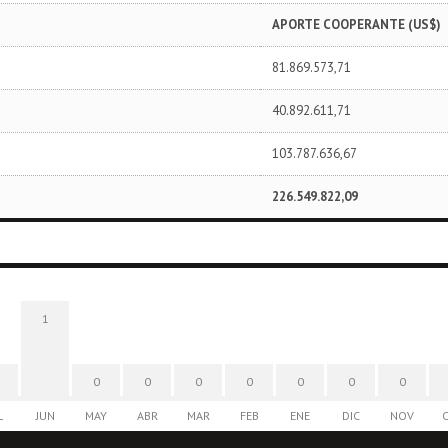
APORTE COOPERANTE (US$)
81.869.573,71
40.892.611,71
103.787.636,67
226.549.822,09
1
0
0
0
0
0
0
0
L
JUN
MAY
ABR
MAR
FEB
ENE
DIC
NOV