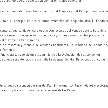
e el Fondo operará bajo los siguientes principios generales:
onterizas que determinen los Gobiernos del Ecuador y del Perú por común acuer
o bajo el principio de actuar como ventanilla de segundo piso. El Fondo n
ecutoras que califiquen para operar con recursos del Fondo sobre la base de cri
birán Convenios de Ejecución con el Fondo, los que serán suscritos por sus máxi
n el máximo de transparencia.
cio de tesorería y manejo de recursos financieros. La Tesorería del Fondo 
 de Fomento.
 financiera, la supervisión, el seguimiento y la evaluación de sus convenios.
que puede ser extendido si se amplía la vigencia del Plan Binacional, por comú
vos que se suscriben a través del Plan Binacional con las entidades ejecutoras
licación y las responsabilidades y deberes de las Partes.