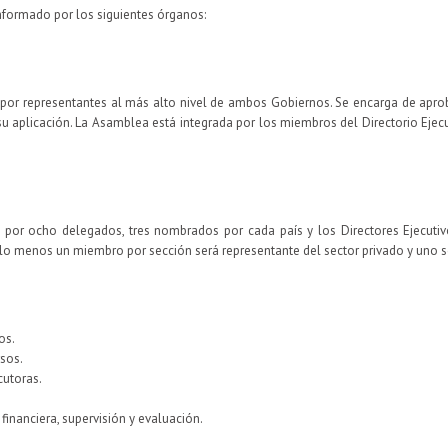
nformado por los siguientes órganos:
o por representantes al más alto nivel de ambos Gobiernos. Se encarga de apr
a su aplicación. La Asamblea está integrada por los miembros del Directorio Ejec
 por ocho delegados, tres nombrados por cada país y los Directores Ejecutiv
 lo menos un miembro por sección será representante del sector privado y uno ser
os.
sos.
cutoras.
 financiera, supervisión y evaluación.