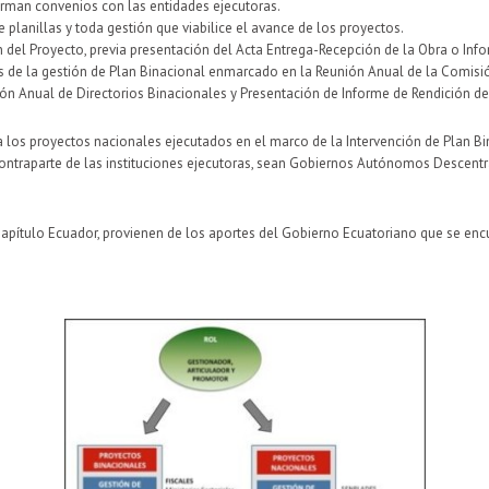
irman convenios con las entidades ejecutoras.
e planillas y toda gestión que viabilice el avance de los proyectos.
 del Proyecto, previa presentación del Acta Entrega-Recepción de la Obra o Info
s de la gestión de Plan Binacional enmarcado en la Reunión Anual de la Comis
ión Anual de Directorios Binacionales y Presentación de Informe de Rendición d
a los proyectos nacionales ejecutados en el marco de la Intervención de Plan Bi
 contraparte de las instituciones ejecutoras, sean Gobiernos Autónomos Descent
, Capítulo Ecuador, provienen de los aportes del Gobierno Ecuatoriano que se e