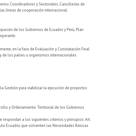
erios Coordinadores y Sectoriales, Cancillerías de
las líneas de cooperación internacional.
cipación de los Gobiernos de Ecuador y Perú, Plan
ooperante.
lmente, en la fase de Evaluación y Constatación Final
 y de los países u organismos internacionales
a Gestión para viabilizar la ejecución de proyectos
rrollo y Ordenamiento Territorial de los Gobiernos
espondan a los siguientes criterios y principios: Art.
pítulo Ecuador, que solventen las Necesidades Básicas