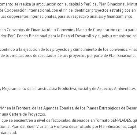
mento se realiza la articulación con el capítulo Perú del Plan Binacional, Minist
e Cooperación Internacional, con el fin de identificar proyectos estratégicos en 
 los cooperantes internacionales, para su respectivo análisis y financiamiento.
criben Convenios de Financiación o Convenios Marco de Cooperación con la parti
ador-Perú, Fondo Binacional para la Paz y el Desarrollo y el país u organismo c
 continuo a la ejecución de los proyectos y cumplimiento de los convenios. Fina
 de los indicadores de resultados de los proyectos por parte de Plan Binacional
Mejoramiento de Infraestructura Productiva, Social y de Aspectos Ambientales, l
ivir en la Frontera, de las Agendas Zonales, de los Planes Estratégicos de Desa
 una Cartera de Proyectos.
que se encuentren a nivel de factibilidad, diseñados en formato SENPLADES, que r
ación al Plan del Buen Vivir en la Frontera desarrollado por Plan Binacional, Ca
ntariedad.