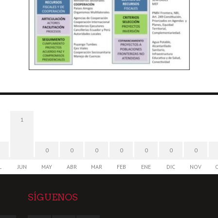
1
0
0
0
0
0
0
0
L
JUN
MAY
ABR
MAR
FEB
ENE
DIC
NOV
SÍGUENOS