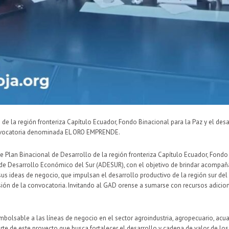
 de la región fronteriza Capítulo Ecuador, Fondo Binacional para la Paz y el des
convocatoria denominada EL ORO EMPRENDE.
tre Plan Binacional de Desarrollo de la región fronteriza Capítulo Ecuador, Fondo
a de Desarrollo Económico del Sur (ADESUR), con el objetivo de brindar acomp
us ideas de negocio, que impulsan el desarrollo productivo de la región sur del 
ión de la convocatoria. Invitando al GAD orense a sumarse con recursos adicion
mbolsable a las líneas de negocio en el sector agroindustria, agropecuario, acua
e de este proyecto que busca fortalecer el desarrollo y cadena de valor de los