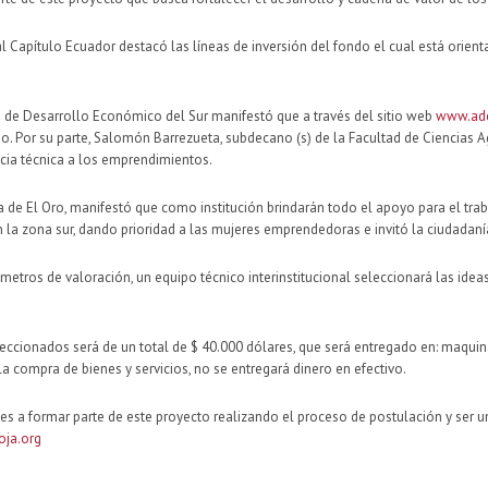
l Capítulo Ecuador destacó las líneas de inversión del fondo el cual está orient
a de Desarrollo Económico del Sur manifestó que a través del sitio web
www.ades
so. Por su parte, Salomón Barrezueta, subdecano (s) de la Facultad de Ciencia
cia técnica a los emprendimientos.
ia de El Oro, manifestó que como institución brindarán todo el apoyo para el tr
a zona sur, dando prioridad a las mujeres emprendedoras e invitó la ciudadanía
ámetros de valoración, un equipo técnico interinstitucional seleccionará las i
cionados será de un total de $ 40.000 dólares, que será entregado en: maquinar
 compra de bienes y servicios, no se entregará dinero en efectivo.
 a formar parte de este proyecto realizando el proceso de postulación y ser uno
oja.org