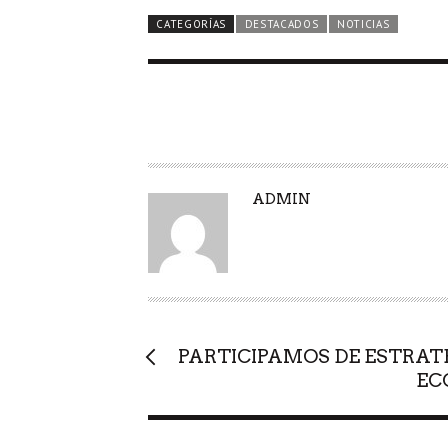
CATEGORÍAS
DESTACADOS
NOTICIAS
A
ADMIN
U
T
O
R
PARTICIPAMOS DE ESTRAT
EC