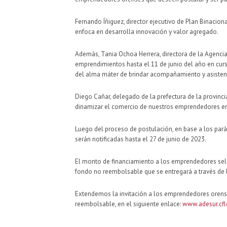
Fernando Íñiguez, director ejecutivo de Plan Binaciona
enfoca en desarrolla innovación y valor agregado.
Además, Tania Ochoa Herrera, directora de la Agenci
emprendimientos hasta el 11 de junio del año en cur
del alma máter de brindar acompañamiento y asisten
Diego Cañar, delegado de la prefectura de la provinc
dinamizar el comercio de nuestros emprendedores en l
Luego del proceso de postulación, en base a los par
serán notificadas hasta el 27 de junio de 2023.
El monto de financiamiento a los emprendedores selec
fondo no reembolsable que se entregará a través de la
Extendemos la invitación a los emprendedores orenses
reembolsable, en el siguiente enlace:
www.adesur.cfl