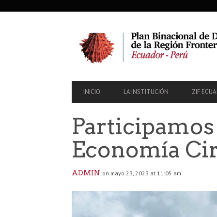
SECONDARY
NAVIGATION
PRIMARY
INICIO
LA INSTITUCIÓN
ZIF ECU
NAVIGATION
Participamos 
Economía Cir
ADMIN
on mayo 23, 2023 at 11:05 am