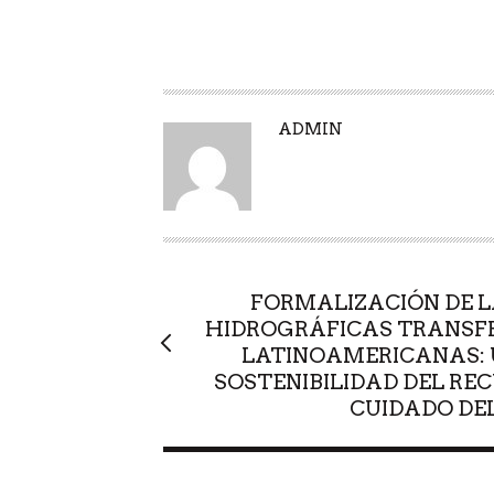
A
ADMIN
U
T
O
R
FORMALIZACIÓN DE L
HIDROGRÁFICAS TRANSF
LATINOAMERICANAS: 
SOSTENIBILIDAD DEL REC
CUIDADO DE