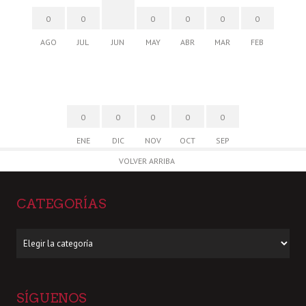
0
0
0
0
0
0
AGO
JUL
JUN
MAY
ABR
MAR
FEB
0
0
0
0
0
ENE
DIC
NOV
OCT
SEP
VOLVER ARRIBA
CATEGORÍAS
Categorías
SÍGUENOS