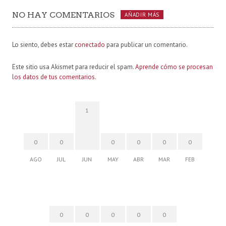
NO HAY COMENTARIOS
AÑADIR MÁS
Lo siento, debes estar
conectado
para publicar un comentario.
Este sitio usa Akismet para reducir el spam.
Aprende cómo se procesan
los datos de tus comentarios.
1
0
0
0
0
0
0
AGO
JUL
JUN
MAY
ABR
MAR
FEB
0
0
0
0
0