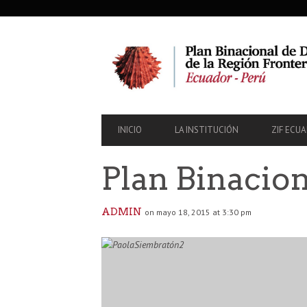
SECONDARY
NAVIGATION
PRIMARY
INICIO
LA INSTITUCIÓN
ZIF ECU
NAVIGATION
Plan Binacio
ADMIN
on mayo 18, 2015 at 3:30 pm