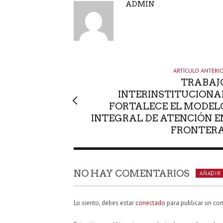
A
ADMIN
U
T
O
R
ARTÍCULO ANTERI
TRABAJ
INTERINSTITUCIONA
FORTALECE EL MODEL
INTEGRAL DE ATENCIÓN E
FRONTER
NO HAY COMENTARIOS
AÑADIR
Lo siento, debes estar
conectado
para publicar un co