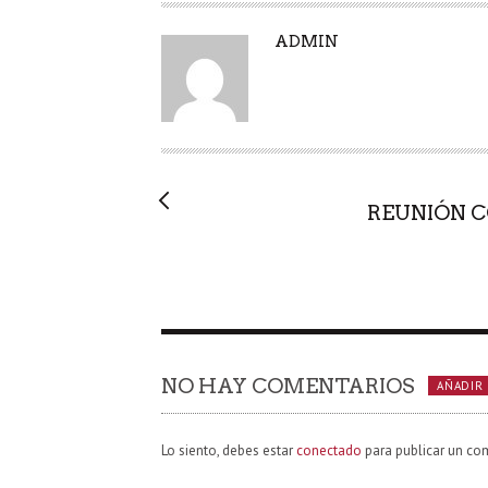
A
ADMIN
U
T
O
R
REUNIÓN C
NO HAY COMENTARIOS
AÑADIR
Lo siento, debes estar
conectado
para publicar un co