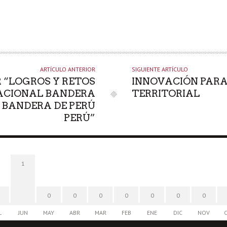
ARTÍCULO ANTERIOR
SIGUIENTE ARTÍCULO
R “LOGROS Y RETOS
INNOVACIÓN PARA
NACIONAL BANDERA
TERRITORIAL
 BANDERA DE PERÚ
PERÚ”
1
0
0
0
0
0
0
0
L
JUN
MAY
ABR
MAR
FEB
ENE
DIC
NOV