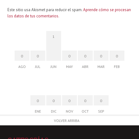
Este sitio usa Akismet para reducir el spam.
Aprende cómo se procesan
los datos de tus comentarios.
1
0
0
0
0
0
0
AGO
JUL
JUN
MAY
ABR
MAR
FEB
0
0
0
0
0
ENE
DIC
NOV
OCT
SEP
VOLVER ARRIBA