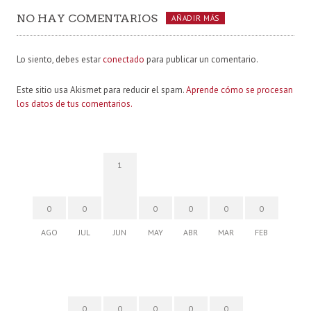
NO HAY COMENTARIOS
AÑADIR MÁS
Lo siento, debes estar
conectado
para publicar un comentario.
Este sitio usa Akismet para reducir el spam.
Aprende cómo se procesan
los datos de tus comentarios.
1
0
0
0
0
0
0
AGO
JUL
JUN
MAY
ABR
MAR
FEB
0
0
0
0
0