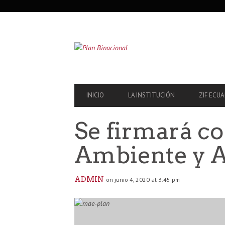
SECONDARY
NAVIGATION
PRIMARY
INICIO
LA INSTITUCIÓN
ZIF ECU
NAVIGATION
Se firmará co
Ambiente y 
ADMIN
on junio 4, 2020 at 3:45 pm