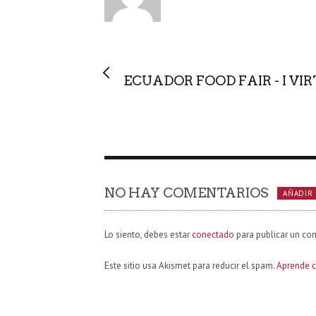
T
O
R
ECUADOR FOOD FAIR - I VI
NO HAY COMENTARIOS
AÑADIR
Lo siento, debes estar
conectado
para publicar un co
Este sitio usa Akismet para reducir el spam.
Aprende c