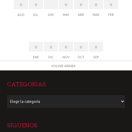
0
0
0
0
0
0
AGO
JUL
JUN
MAY
ABR
MAR
FEB
0
0
0
0
0
ENE
DIC
NOV
OCT
SEP
VOLVER ARRIBA
CATEGORÍAS
Categorías
SÍGUENOS