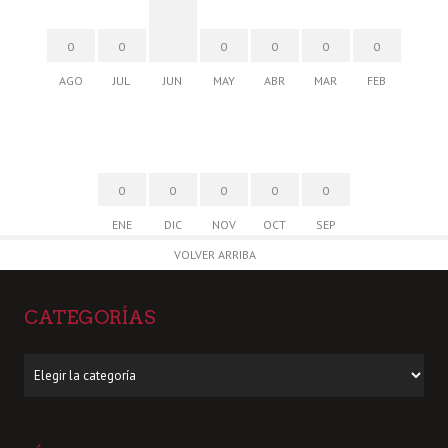
0
0
0
0
0
0
AGO
JUL
JUN
MAY
ABR
MAR
FEB
0
0
0
0
0
ENE
DIC
NOV
OCT
SEP
VOLVER ARRIBA
CATEGORÍAS
Categorías