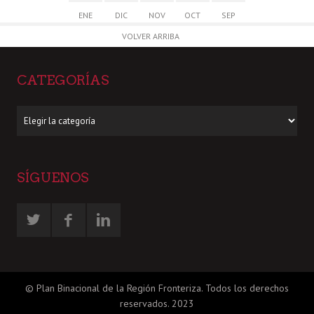
ENE
DIC
NOV
OCT
SEP
VOLVER ARRIBA
CATEGORÍAS
Categorías
SÍGUENOS
© Plan Binacional de la Región Fronteriza. Todos los derechos
reservados. 2023