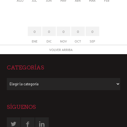
AGO
JUL
JUN
MAY
ABR
MAR
FEB
0
0
0
0
0
ENE
DIC
NOV
OCT
SEP
VOLVER ARRIBA
CATEGORÍAS
Categorías
SÍGUENOS