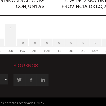
ORDINAN ACCIONES
- 2025 DE MESA D
CONJUNTAS
PROVINCIA DE LOJ
1
0
0
0
0
0
0
0
L
JUN
MAY
ABR
MAR
FEB
ENE
DIC
NOV
SÍGUENOS
 los derechos reservados. 2023