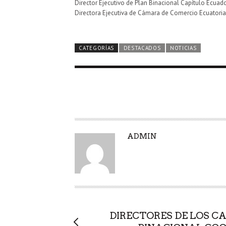
Director Ejecutivo de Plan Binacional Capítulo Ecua
Directora Ejecutiva de Cámara de Comercio Ecuatorian
CATEGORÍAS
DESTACADOS
NOTICIAS
A
ADMIN
U
T
O
R
DIRECTORES DE LOS C