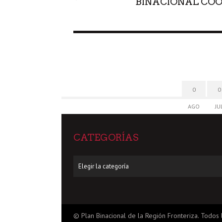
BINACIONAL CO
0
0
AGO
JU
CATEGORÍAS
Categorías
© Plan Binacional de la Región Fronteriza. Todos