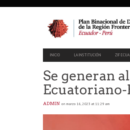
SECONDARY
NAVIGATION
PRIMARY
INICIO
LA INSTITUCIÓN
ZIF ECU
NAVIGATION
Se generan a
Ecuatoriano-
ADMIN
on marzo 16, 2023 at 11:29 am