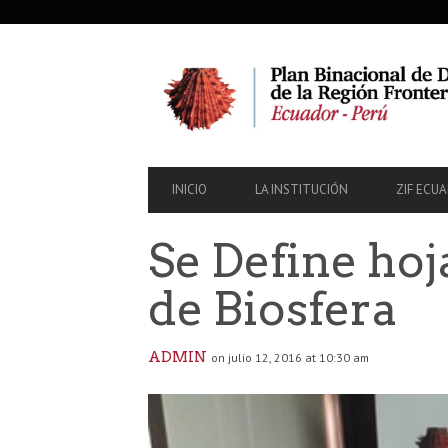
SECONDARY
NAVIGATION
PRIMARY
INICIO
LA INSTITUCIÓN
ZIF ECU
NAVIGATION
Se Define hoj
de Biosfera
ADMIN
on julio 12, 2016 at 10:30 am