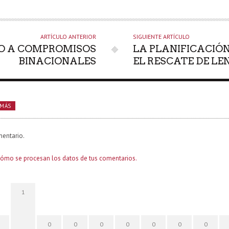
ARTÍCULO ANTERIOR
SIGUIENTE ARTÍCULO
O A COMPROMISOS
LA PLANIFICACIÓ
BINACIONALES
EL RESCATE DE L
 MÁS
mentario.
ómo se procesan los datos de tus comentarios.
1
0
0
0
0
0
0
0