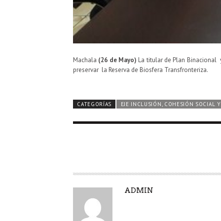
Machala
(26 de Mayo)
La titular de Plan Binacional 
preservar la Reserva de Biosfera Transfronteriza.
CATEGORÍAS
EJE INCLUSIÓN, COHESIÓN SOCIAL 
A
ADMIN
U
T