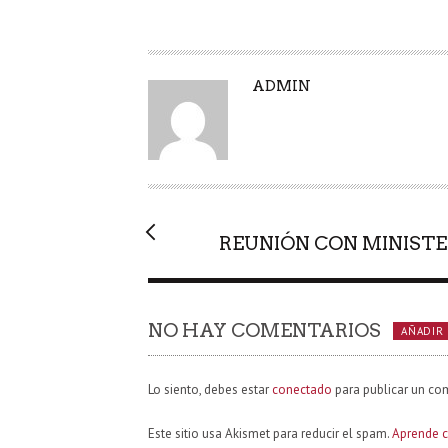
A
ADMIN
U
T
O
R
REUNIÓN CON MINISTE
NO HAY COMENTARIOS
AÑADIR
Lo siento, debes estar
conectado
para publicar un co
Este sitio usa Akismet para reducir el spam.
Aprende c