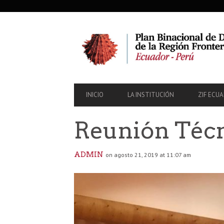
SECONDARY
NAVIGATION
PRIMARY
INICIO
LA INSTITUCIÓN
ZIF ECU
NAVIGATION
Reunión Técn
ADMIN
on agosto 21, 2019 at 11:07 am