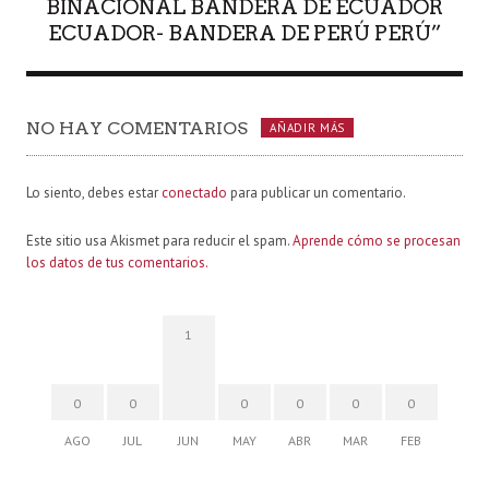
BINACIONAL BANDERA DE ECUADOR
ECUADOR- BANDERA DE PERÚ PERÚ”
NO HAY COMENTARIOS
AÑADIR MÁS
Lo siento, debes estar
conectado
para publicar un comentario.
Este sitio usa Akismet para reducir el spam.
Aprende cómo se procesan
los datos de tus comentarios.
1
0
0
0
0
0
0
AGO
JUL
JUN
MAY
ABR
MAR
FEB