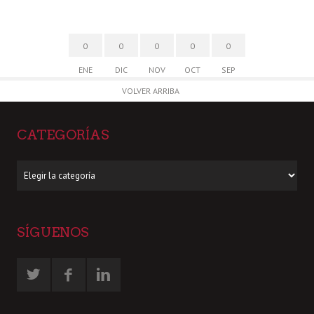
0
0
0
0
0
ENE
DIC
NOV
OCT
SEP
VOLVER ARRIBA
CATEGORÍAS
Categorías
SÍGUENOS