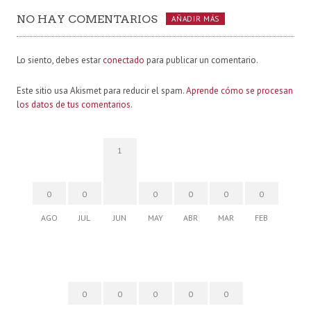
NO HAY COMENTARIOS
AÑADIR MÁS
Lo siento, debes estar
conectado
para publicar un comentario.
Este sitio usa Akismet para reducir el spam.
Aprende cómo se procesan
los datos de tus comentarios.
1
0
0
0
0
0
0
AGO
JUL
JUN
MAY
ABR
MAR
FEB
0
0
0
0
0