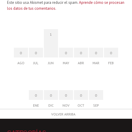
Este sitio usa Akismet para reducir el spam.
Aprende cómo se procesan
los datos de tus comentarios.
1
0
0
0
0
0
0
AGO
JUL
JUN
MAY
ABR
MAR
FEB
0
0
0
0
0
ENE
DIC
NOV
OCT
SEP
VOLVER ARRIBA