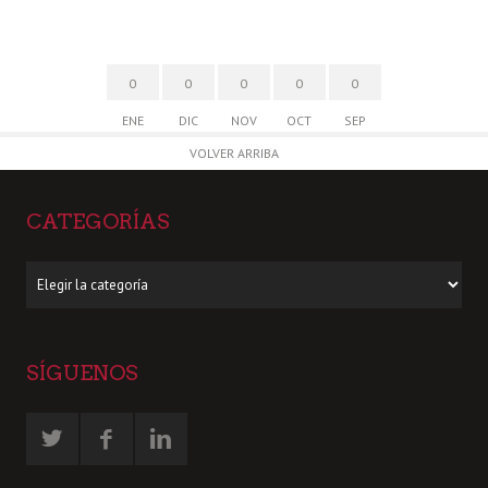
0
0
0
0
0
ENE
DIC
NOV
OCT
SEP
VOLVER ARRIBA
CATEGORÍAS
Categorías
SÍGUENOS