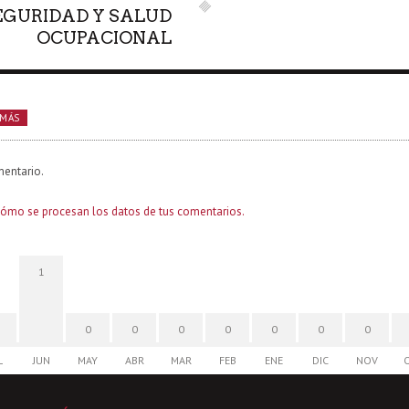
EGURIDAD Y SALUD
OCUPACIONAL
 MÁS
mentario.
ómo se procesan los datos de tus comentarios.
1
0
0
0
0
0
0
0
L
JUN
MAY
ABR
MAR
FEB
ENE
DIC
NOV