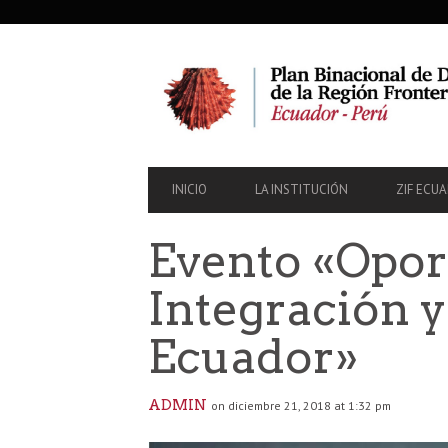
SECONDARY
NAVIGATION
PRIMARY
INICIO
LA INSTITUCIÓN
ZIF ECU
NAVIGATION
Evento «Oport
Integración y
Ecuador»
ADMIN
on diciembre 21, 2018 at 1:32 pm