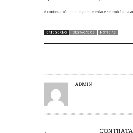
A continuación en el siguiente enlace se podrá desca
CATEGORÍAS
DESTACADOS
NOTICIAS
A
ADMIN
U
T
O
R
CONTRATAC