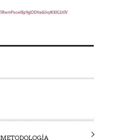
rs/15RwmPxcwI8p9glDDHa6UvyIK8JG1t0V
E METODOLOGÍA