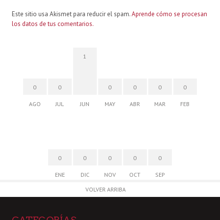
Este sitio usa Akismet para reducir el spam.
Aprende cómo se procesan
los datos de tus comentarios.
1
0
0
0
0
0
0
AGO
JUL
JUN
MAY
ABR
MAR
FEB
0
0
0
0
0
ENE
DIC
NOV
OCT
SEP
VOLVER ARRIBA