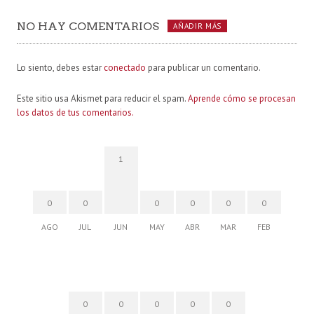
NO HAY COMENTARIOS
AÑADIR MÁS
Lo siento, debes estar
conectado
para publicar un comentario.
Este sitio usa Akismet para reducir el spam.
Aprende cómo se procesan
los datos de tus comentarios.
1
0
0
0
0
0
0
AGO
JUL
JUN
MAY
ABR
MAR
FEB
0
0
0
0
0