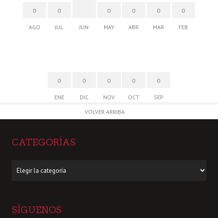
0
0
0
0
0
0
AGO
JUL
JUN
MAY
ABR
MAR
FEB
0
0
0
0
0
ENE
DIC
NOV
OCT
SEP
VOLVER ARRIBA
CATEGORÍAS
Categorías
SÍGUENOS