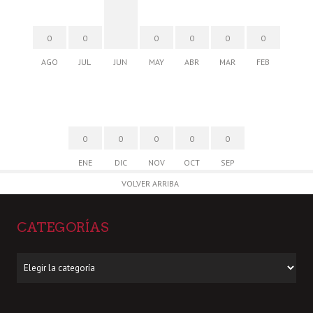
0
0
0
0
0
0
AGO
JUL
JUN
MAY
ABR
MAR
FEB
0
0
0
0
0
ENE
DIC
NOV
OCT
SEP
VOLVER ARRIBA
CATEGORÍAS
Categorías