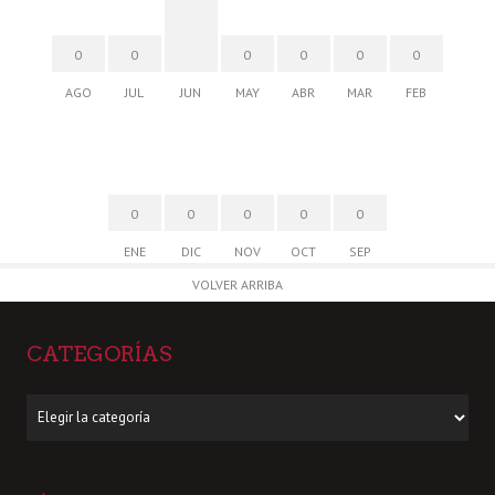
0
0
0
0
0
0
AGO
JUL
JUN
MAY
ABR
MAR
FEB
0
0
0
0
0
ENE
DIC
NOV
OCT
SEP
VOLVER ARRIBA
CATEGORÍAS
Categorías