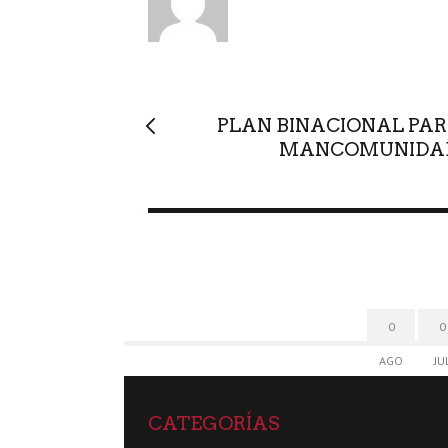
T
O
R
PLAN BINACIONAL PART
MANCOMUNIDAD
0
0
AGO
JU
CATEGORÍAS