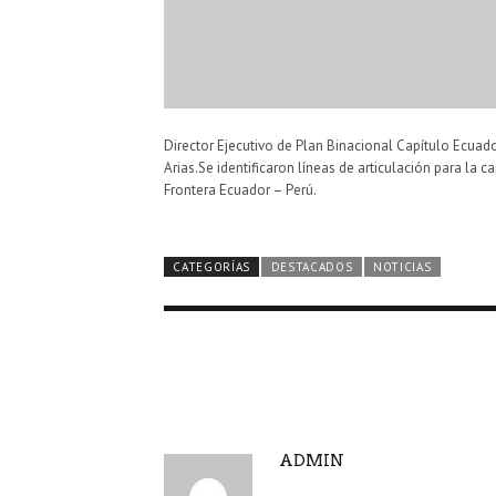
Director Ejecutivo de Plan Binacional Capítulo Ecuad
Arias.Se identificaron líneas de articulación para l
Frontera Ecuador – Perú.
CATEGORÍAS
DESTACADOS
NOTICIAS
A
ADMIN
U