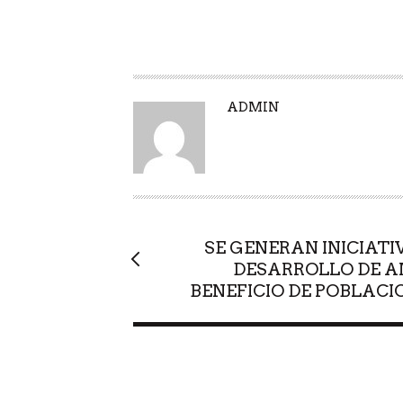
A
ADMIN
U
T
O
R
SE GENERAN INICIAT
DESARROLLO DE A
BENEFICIO DE POBLACI