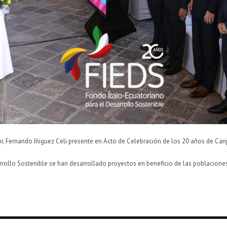
r, Fernando Iñiguez Celi presente en Acto de Celebración de los 20 años de Canj
rrollo Sostenible se han desarrollado proyectos en beneficio de las poblacion