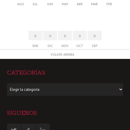
AGO
JUL
JUN
MAY
ABR
MAR
FEB
0
0
0
0
0
ENE
DIC
NOV
OCT
SEP
VOLVER ARRIBA
CATEGORÍAS
Categorías
SÍGUENOS