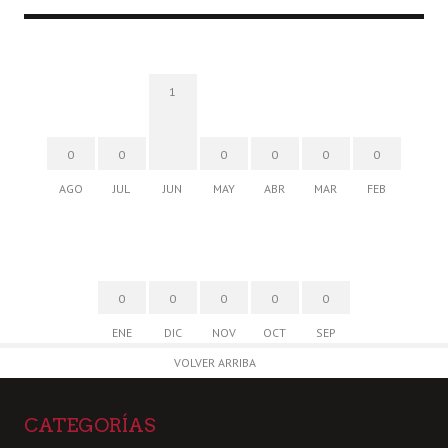
1
0
0
0
0
0
0
AGO
JUL
JUN
MAY
ABR
MAR
FEB
0
0
0
0
0
ENE
DIC
NOV
OCT
SEP
VOLVER ARRIBA
CATEGORÍAS