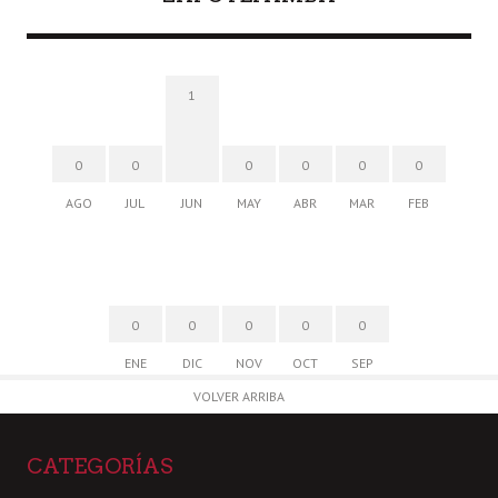
1
0
0
0
0
0
0
AGO
JUL
JUN
MAY
ABR
MAR
FEB
0
0
0
0
0
ENE
DIC
NOV
OCT
SEP
VOLVER ARRIBA
CATEGORÍAS