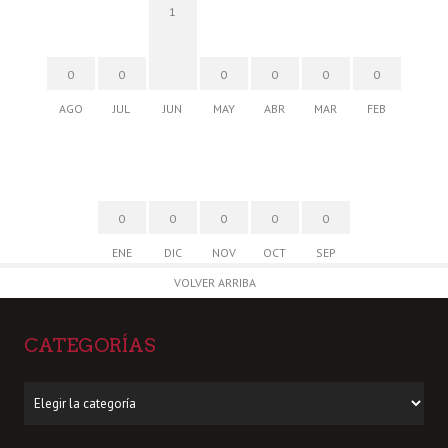
1
0
0
0
0
0
0
AGO
JUL
JUN
MAY
ABR
MAR
FEB
0
0
0
0
0
ENE
DIC
NOV
OCT
SEP
VOLVER ARRIBA
CATEGORÍAS
Categorías