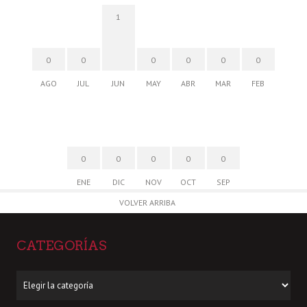
1
0
0
0
0
0
0
AGO
JUL
JUN
MAY
ABR
MAR
FEB
0
0
0
0
0
ENE
DIC
NOV
OCT
SEP
VOLVER ARRIBA
CATEGORÍAS
Categorías