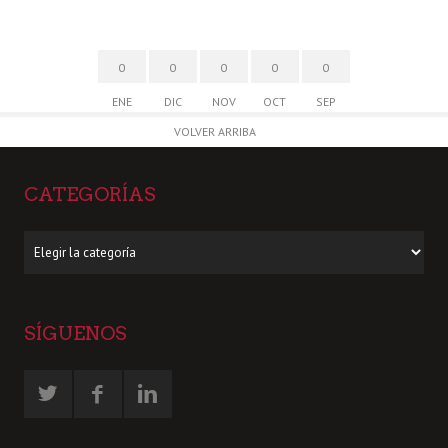
0
0
0
0
0
ENE
DIC
NOV
OCT
SEP
VOLVER ARRIBA
CATEGORÍAS
Categorías
SÍGUENOS