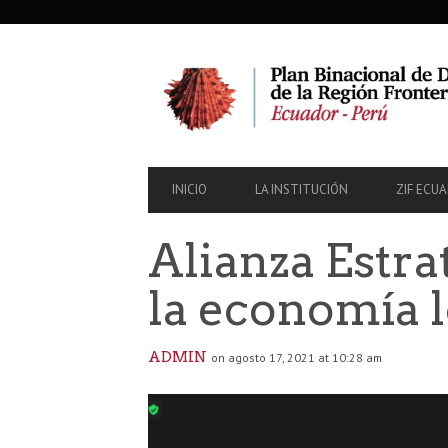
SECONDARY
NAVIGATION
PRIMARY
INICIO
LA INSTITUCIÓN
ZIF ECU
NAVIGATION
Alianza Estr
la economía l
ADMIN
on agosto 17, 2021 at 10:28 am