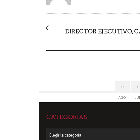
O
R
DIRECTOR EJECUTIVO, 
0
0
AGO
JU
CATEGORÍAS
Categorías