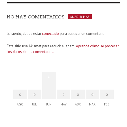
NO HAY COMENTARIOS
AÑADIR MÁS
Lo siento, debes estar
conectado
para publicar un comentario.
Este sitio usa Akismet para reducir el spam.
Aprende cómo se procesan
los datos de tus comentarios.
1
0
0
0
0
0
0
AGO
JUL
JUN
MAY
ABR
MAR
FEB