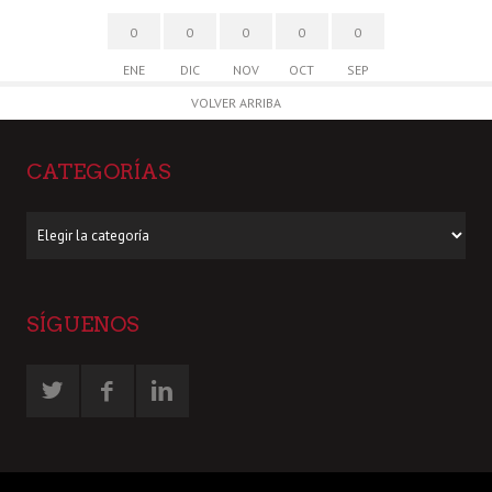
0
0
0
0
0
ENE
DIC
NOV
OCT
SEP
VOLVER ARRIBA
CATEGORÍAS
Categorías
SÍGUENOS