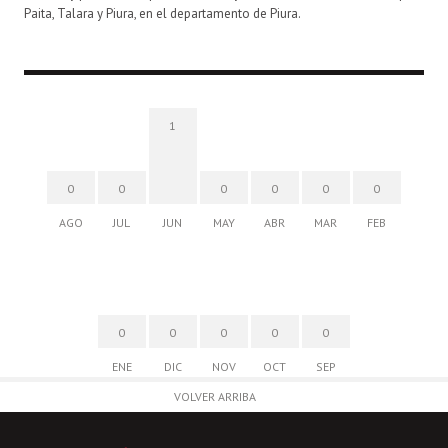
Paita, Talara y Piura, en el departamento de Piura.
1
0
0
0
0
0
0
AGO
JUL
JUN
MAY
ABR
MAR
FEB
0
0
0
0
0
ENE
DIC
NOV
OCT
SEP
VOLVER ARRIBA