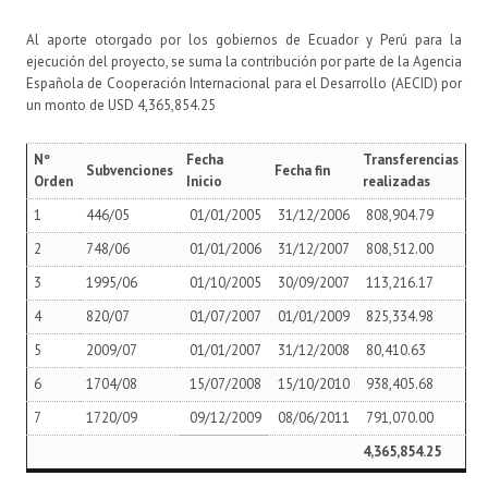
Al aporte otorgado por los gobiernos de Ecuador y Perú para la
ejecución del proyecto, se suma la contribución por parte de la Agencia
Española de Cooperación Internacional para el Desarrollo (AECID) por
un monto de USD 4,365,854.25
Nº
Fecha
Transferencias
Subvenciones
Fecha fin
Orden
Inicio
realizadas
1
446/05
01/01/2005
31/12/2006
808,904.79
2
748/06
01/01/2006
31/12/2007
808,512.00
3
1995/06
01/10/2005
30/09/2007
113,216.17
4
820/07
01/07/2007
01/01/2009
825,334.98
5
2009/07
01/01/2007
31/12/2008
80,410.63
6
1704/08
15/07/2008
15/10/2010
938,405.68
7
1720/09
09/12/2009
08/06/2011
791,070.00
4,365,854.25