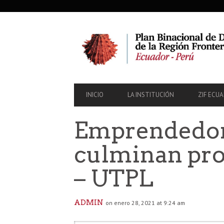
SECONDARY
NAVIGATION
PRIMARY
INICIO
LA INSTITUCIÓN
ZIF ECU
NAVIGATION
Emprendedore
culminan pro
– UTPL
ADMIN
on enero 28, 2021 at 9:24 am