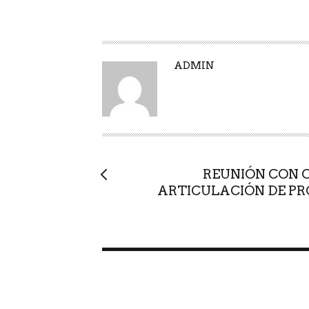
A
ADMIN
U
T
O
R
REUNIÓN CON 
ARTICULACIÓN DE PR