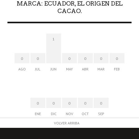
MARCA: ECUADOR, EL ORIGEN DEL
CACAO.
1
0
0
0
0
0
0
AGO
JUL
JUN
MAY
ABR
MAR
FEB
0
0
0
0
0
ENE
DIC
NOV
OCT
SEP
VOLVER ARRIBA