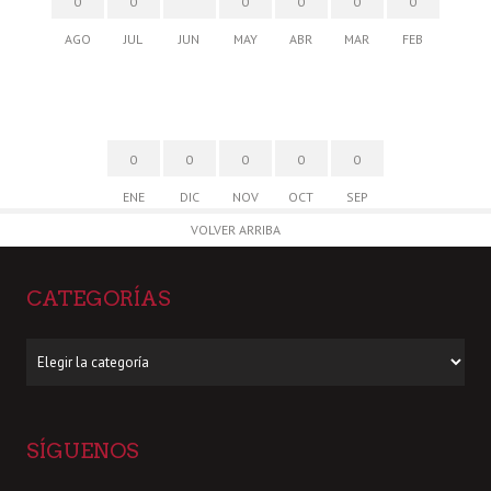
0
0
0
0
0
0
AGO
JUL
JUN
MAY
ABR
MAR
FEB
0
0
0
0
0
ENE
DIC
NOV
OCT
SEP
VOLVER ARRIBA
CATEGORÍAS
Categorías
SÍGUENOS